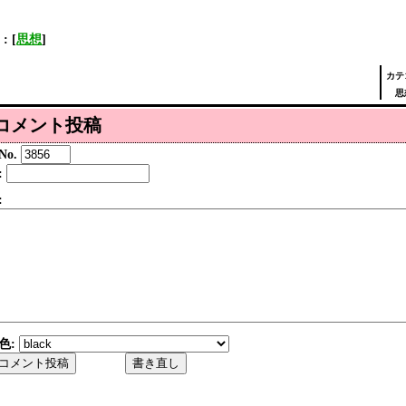
 : [
思想
]
カテ
思
コメント投稿
o.
:
:
色: