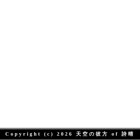
Copyright (c) 2026 天空の彼方 of 詩晴