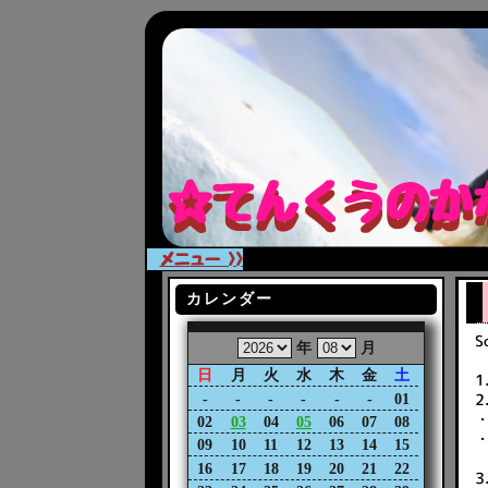
☆
て
ん
く
う
の
か
★
て
ん
く
う
の
か
メニュー >>
カレンダー
S
年
月
日
月
火
水
木
金
土
1
-
-
-
-
-
-
01
・
02
03
04
05
06
07
08
・
09
10
11
12
13
14
15
16
17
18
19
20
21
22
3