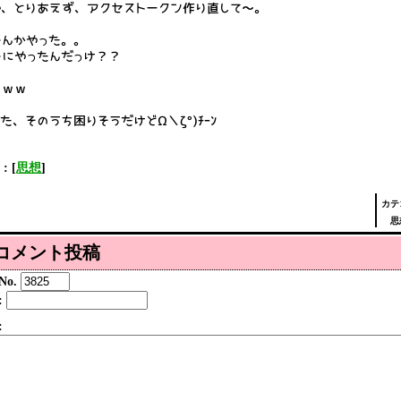
で、とりあえず、アクセストークン作り直して～。
なんかやった。。
なにやったんだっけ？？
ｗｗｗ
た、そのうち困りそうだけどΩ＼ζ°)ﾁｰﾝ
 : [
思想
]
カテ
思
コメント投稿
o.
:
: