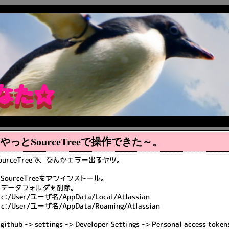
な
た
☆
な
た
★
やっとSourceTreeで操作できた～。
ourceTreeで、なんかエラー出るヤツ。
.SourceTreeをアンインストール。
2.データフォルダを削除。
c:/User/ユーザ名/AppData/Local/Atlassian
c:/User/ユーザ名/AppData/Roaming/Atlassian
.github -> settings -> Developer Settings -> Personal access tokens