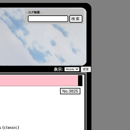
- ログ検索 -
表示:
No.3825
 (classic)