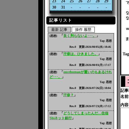
23
24
25
26
27
28
29
30
31
-
-
-
-
-
記事リスト
最新 記事
操作 履歴
「
良く判らないよ･･･。
」
[思想]
ま
Tag: 思想
Res.0 更新:2026/08/05(水) 18:46
「
汗疹は、ひきました。
」
Tag
[思想]
Tag: 思想
Res.0 更新:2026/08/03(月) 17:17
「
oncehumanが重いのもあるけれ
[思想]
ど･･･。
」
Tag: 思想
Res.0 更新:2026/07/26(日) 18:04
記事N
「
汗疹？
」
[思想]
名前
Tag: 思想
内容
Res.0 更新:2026/07/23(木) 17:12
「
どうしてしまったんだ…住信
[思想]
Sbiネット銀行
」
Tag: 思想